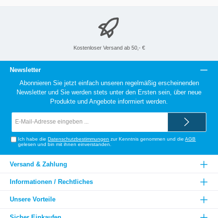
Kostenloser Versand ab 50,- €
Newsletter
Abonnieren Sie jetzt einfach unseren regelmäßig erscheinenden
Newsletter und Sie werden stets unter den Ersten sein, über neue
Produkte und Angebote informiert werden.
E-
Mail-
Adresse*
Ich habe die
Datenschutzbestimmungen
zur Kenntnis genommen und die
AGB
gelesen und bin mit ihnen einverstanden.
Versand & Zahlung
Informationen / Rechtliches
Unsere Vorteile
Sicher Einkaufen