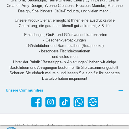
Starform, StudioLight, Nellie Snellen, Cherry Lynn Design, Leane
Creatief, Amy Design, Yvonne Creations, Precious Marieke, Marianne
Design, Spellbinders, JeJe-Products, und vielen mehr...
Unsere Produktvielfalt ermöglicht Ihnen eine ausdrucksvolle
Gestaltung, die garantiert überall gut ankommt, z.B. für
- Einladungs-, Gruß- und Glückwunschkartenkarten
- Geschenkverpackungen
- Gästebücher und Sammelalben (Scrapbooks)
- besondere Tischdekorationen
- und vieles mehr.
Unter der Rubrik "Basteltipps- & Anleitungen" haben wir einige
Bastelideen und Anregungen kostenfrei für Sie zusammengestellt.
Schauen Sie einfach mal rein und lassen Sie sich für Ihr nächstes
Bastelvorhaben inspirieren!
Unsere Communities
* Alle Preise inkl. gesetzl. Mehrwertsteuer zzgl.
Versandkosten
und ggf.