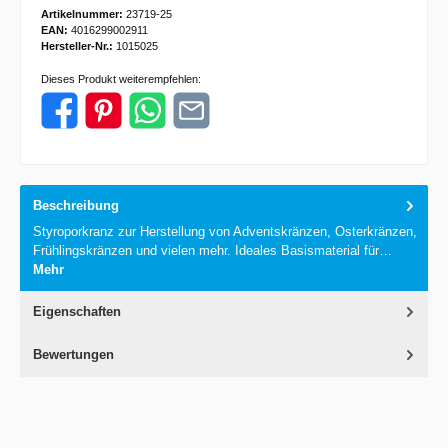
Artikelnummer:
23719-25
EAN:
4016299002911
Hersteller-Nr.:
1015025
Dieses Produkt weiterempfehlen:
Beschreibung
Styroporkranz zur Herstellung von Adventskränzen, Osterkränzen,
Frühlingskränzen und vielen mehr. Ideales Basismaterial für…
Mehr
Eigenschaften
Bewertungen