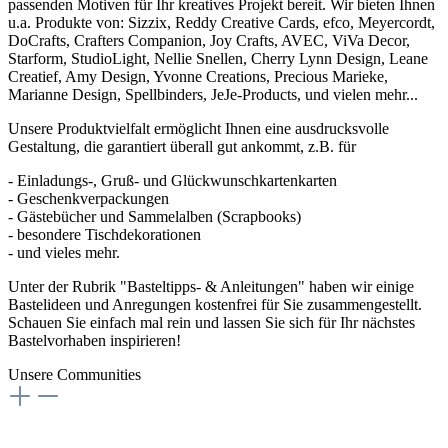
passenden Motiven für Ihr kreatives Projekt bereit. Wir bieten Ihnen
u.a. Produkte von: Sizzix, Reddy Creative Cards, efco, Meyercordt,
DoCrafts, Crafters Companion, Joy Crafts, AVEC, ViVa Decor,
Starform, StudioLight, Nellie Snellen, Cherry Lynn Design, Leane
Creatief, Amy Design, Yvonne Creations, Precious Marieke,
Marianne Design, Spellbinders, JeJe-Products, und vielen mehr...
Unsere Produktvielfalt ermöglicht Ihnen eine ausdrucksvolle
Gestaltung, die garantiert überall gut ankommt, z.B. für
- Einladungs-, Gruß- und Glückwunschkartenkarten
- Geschenkverpackungen
- Gästebücher und Sammelalben (Scrapbooks)
- besondere Tischdekorationen
- und vieles mehr.
Unter der Rubrik "Basteltipps- & Anleitungen" haben wir einige
Bastelideen und Anregungen kostenfrei für Sie zusammengestellt.
Schauen Sie einfach mal rein und lassen Sie sich für Ihr nächstes
Bastelvorhaben inspirieren!
Unsere Communities