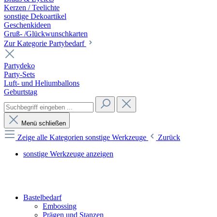
Kerzen / Teelichte
sonstige Dekoartikel
Geschenkideen
Gruß- /Glückwunschkarten
Zur Kategorie Partybedarf
Partydeko
Party-Sets
Luft- und Heliumballons
Geburtstag
Menü schließen
Zeige alle Kategorien
sonstige Werkzeuge
Zurück
sonstige Werkzeuge anzeigen
Bastelbedarf
Embossing
Prägen und Stanzen