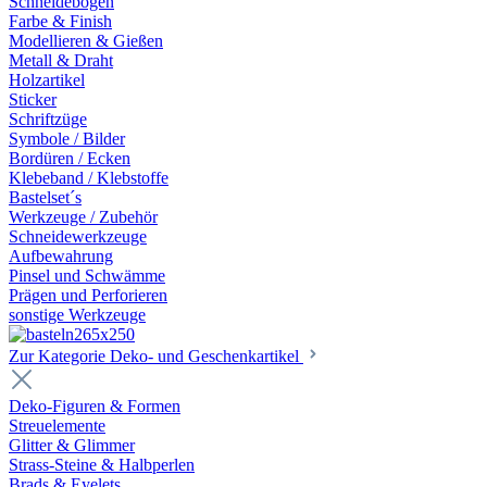
Schneidebögen
Farbe & Finish
Modellieren & Gießen
Metall & Draht
Holzartikel
Sticker
Schriftzüge
Symbole / Bilder
Bordüren / Ecken
Klebeband / Klebstoffe
Bastelset´s
Werkzeuge / Zubehör
Schneidewerkzeuge
Aufbewahrung
Pinsel und Schwämme
Prägen und Perforieren
sonstige Werkzeuge
Zur Kategorie Deko- und Geschenkartikel
Deko-Figuren & Formen
Streuelemente
Glitter & Glimmer
Strass-Steine & Halbperlen
Brads & Eyelets