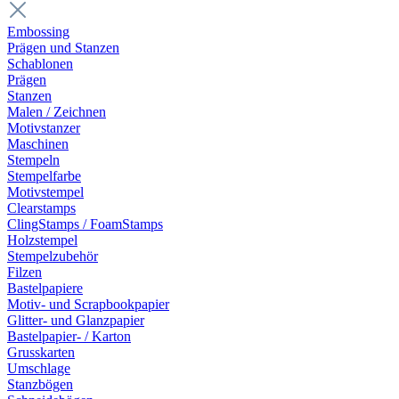
Embossing
Prägen und Stanzen
Schablonen
Prägen
Stanzen
Malen / Zeichnen
Motivstanzer
Maschinen
Stempeln
Stempelfarbe
Motivstempel
Clearstamps
ClingStamps / FoamStamps
Holzstempel
Stempelzubehör
Filzen
Bastelpapiere
Motiv- und Scrapbookpapier
Glitter- und Glanzpapier
Bastelpapier- / Karton
Grusskarten
Umschlage
Stanzbögen