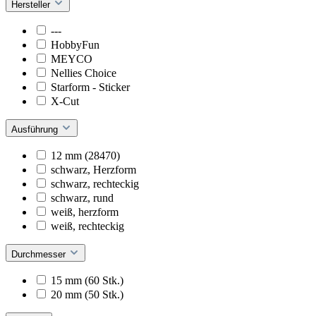
Hersteller
---
HobbyFun
MEYCO
Nellies Choice
Starform - Sticker
X-Cut
Ausführung
12 mm (28470)
schwarz, Herzform
schwarz, rechteckig
schwarz, rund
weiß, herzform
weiß, rechteckig
Durchmesser
15 mm (60 Stk.)
20 mm (50 Stk.)