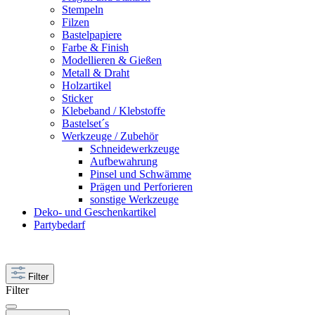
Stempeln
Filzen
Bastelpapiere
Farbe & Finish
Modellieren & Gießen
Metall & Draht
Holzartikel
Sticker
Klebeband / Klebstoffe
Bastelset´s
Werkzeuge / Zubehör
Schneidewerkzeuge
Aufbewahrung
Pinsel und Schwämme
Prägen und Perforieren
sonstige Werkzeuge
Deko- und Geschenkartikel
Partybedarf
Filter
Filter