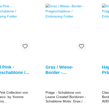
l Pink -
Gras / Wiese-
Hap
eschablone /
Border -
Prä
ssing Folder
Prägeschablone /
Em
Embossing Folder
Pink Collection von
Präge - Schablone von
Clas
eco by Yvonne
Leane Creatief Bordüren -
Bord
ons
Schablone Motiv: Gras /
AVEC
MB10001) Motiv:
Wiese Maße 24 x 125
(4.0