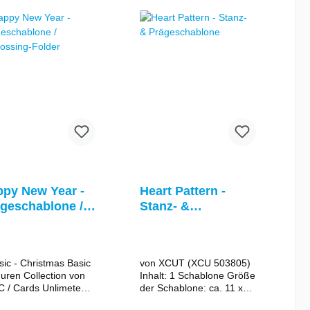
Stanzgeräten
einsetzbar.Beachten Sie
dabei die
Bedienungsanleitung des
jeweiligen Gerätes.Bei
manchen Maschinen wird
evtl. weiteres Zubehör
benötigt.
py New Year -
Heart Pattern -
geschablone /
Stanz- &
bossing-Folder
Prägeschablone
sic - Christmas Basic
von XCUT (XCU 503805)
uren Collection von
Inhalt: 1 Schablone Größe
 / Cards Unlimeted
der Schablone: ca. 11 x
50.443) 1
15 cm Sie eignen sich für