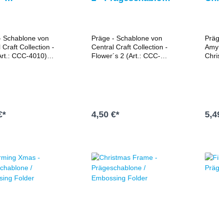
eschablone /
/ Embossing Folder
Prä
ssing Folder
Emb
- Schablone von
Präge - Schablone von
Präg
 Craft Collection -
Central Craft Collection -
Amy 
Art.: CCC-4010)
Flower´s 2 (Art.: CCC-
Chri
4 x 14 cm
4070) Maße 10,5 x 15 cm
ADE
len Sie Gruß- und
Erstellen Sie Gruß- und
15,2
unschkarten,
Glückwunschkarten,
Hint
ungen oder
Einladungen oder
Erst
gungen mit dieser
Danksagungen mit dieser
Glüc
 Prägeschablone.
tollen Prägeschablone.
Einl
€*
4,50 €*
5,4
Dank
toll
n den Warenkorb
In den Warenkorb