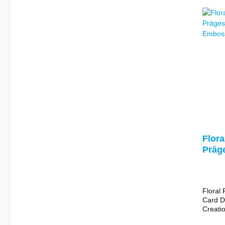
Flora
Präg
Embo
Floral 
Card D
Creati
(CDCE