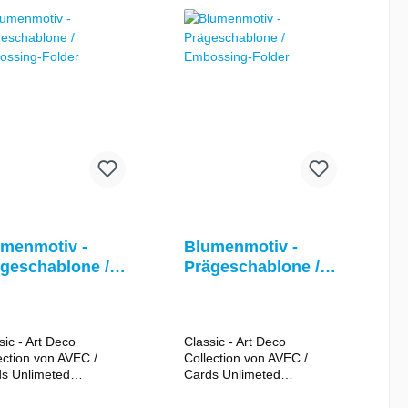
igen Präge- und
zgeräten
etzbar.Beachten Sie
i die
enungsanleitung des
iligen Gerätes.Bei
hen Maschinen wird
. weiteres Zubehör
tigt.
menmotiv -
Blumenmotiv -
geschablone /
Prägeschablone /
bossing-Folder
Embossing-Folder
sic - Art Deco
Classic - Art Deco
ection von AVEC /
Collection von AVEC /
s Unlimeted
Cards Unlimeted
10.272) 1
(4.610.273) 1
eschablone mit
Prägeschablone mit