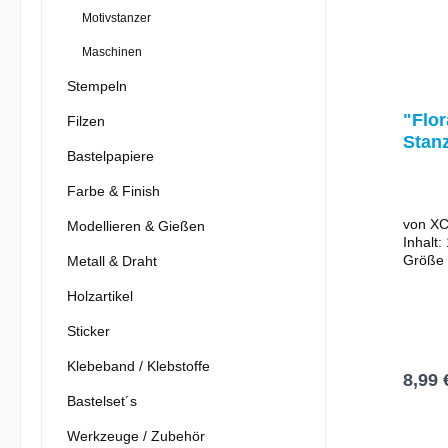
Motivstanzer
Maschinen
Stempeln
"Flor
Filzen
Stanz
Bastelpapiere
Präg
Farbe & Finish
von X
Modellieren & Gießen
Inhalt
Größe 
Metall & Draht
ca. 11 x 15
Holzartikel
sich fü
Scrapb
Sticker
Diese 
sich z
Klebeband / Klebstoffe
Prägen
8,99 
univers
Bastelset´s
gängig
Stanzg
I
Werkzeuge / Zubehör
Beacht