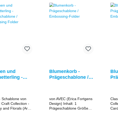
ungsanleitung des
gäng
gen Gerätes. Bei
Stan
n Maschinen wird
eins
eiteres Zubehör
dabe
t.
Bedi
jewe
manc
evtl
benö
en und
Blumenkorb -
Blu
tterling -
Prägeschablone /
Prä
eschablone /
Embossing-Folder
Em
ssing Folder
- Schablone von
von AVEC (Erica Fortgens
Clas
 Craft Collection -
Design) Inhalt: 1
Coll
ly and Florals (Art.:
Prägeschablone Größe
Card
ße 10,5 x
der Stanzschablone: ca.
(4.6
12 x 12 cm - Diese
Präg