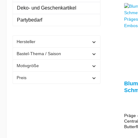
Bedien
Deko- und Geschenkartikel
jeweili
manche
Partybedarf
evtl. w
benötig
Hersteller
Bastel-Thema / Saison
Motivgröße
Preis
Blum
Schme
Präg
Embo
Präge 
Central
Butterf
CCC-4046) Ma
15 cm Erstellen Sie Gruß-