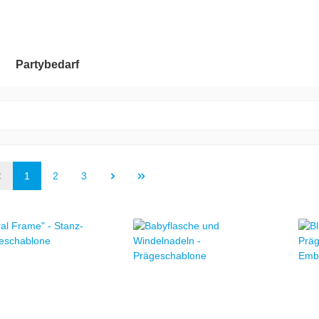
Partybedarf
1
2
3