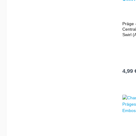
Präg
Embo
Präge 
Central
Swirl (
Maße 1
Erstel
Glückw
Einlad
Danksa
tollen
4,99 
I