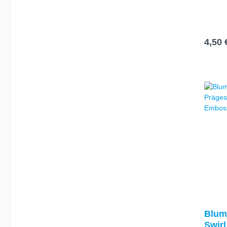
und Gl
Einlad
Danksa
tollen
4,50 
I
Blum
Swirl