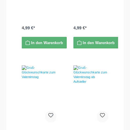
Motive, - Niedliche
Verziert mit: - 3-D Motiv
Bären im "Rahmen" -
- Bärchen - Stoffschleife
Stoffblüten in pink -
- Aufschrift: "To the One
Aufschrift: "with Love".
I Love...". inkl.
inkl. passendem
passendem Umschlag
Umschlag
4,99 €*
4,99 €*
In den Warenkorb
In den Warenkorb