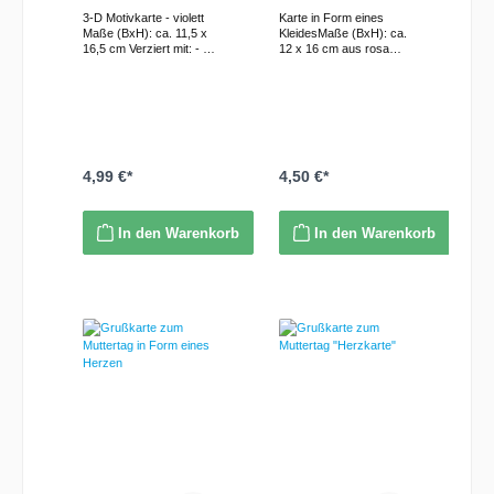
3-D Motivkarte - violett
Karte in Form eines
Maße (BxH): ca. 11,5 x
KleidesMaße (BxH): ca.
16,5 cm Verziert mit: - 3-
12 x 16 cm aus rosa
D Motive, - Niedliche
Kartonage mit zartem
Bären im "Rahmen" -
Motivdruck
Tüllschleife in weiß -
(Blumenranken und
Randelemente als 3-D-
Vögel) Verziert mit: -
Elemente - Aufschrift:
Acrylblüte - Blumen -
"Ich denke an Dich".
Dekoelemente - große
inkl. passendem
Schleife - Silberner
Umschlag
Schriftzug: "zum
4,99 €*
4,50 €*
Geburtstag" - "Geld"-
Kuvert im Innenteil inkl.
passendem
In den Warenkorb
In den Warenkorb
Briefumschlag