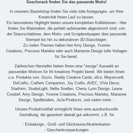
Geschmack finden Sie das passende Motiv!
In unserem Bastelshop finden Sie viele tolle Anregungen, um Ihrer
Kreativität freien Lauf zu lassen.
Ein besonderes Highlight bieten unsere kompletten Kollektionen - Hier
finden Sie Materialien, die perfekt aufeinander abgestimmt sind, von
der Stanzschablone, dem Motiv- und Scrapbookpapier über passende
Stempel bis hin zu dekorativen 3D-Stanzbögen.
Zu vielen Themen halten hier Amy Design, Yvonne
Creations, Precious Marieke oder auch Marianne Design tolle Vorlagen
für Sie bereit.
Zahlreichen Hersteller bieten Ihnen eine "riesige" Auswahl an
passenden Motiven für Ihr kreatives Projekt bereit. Wir bieten Ihnen
u.a. Produkte von: Sizzix, Reddy Creative Cards, efco, Meyercordt,
DoCrafts, Crafters Companion, Joy Crafts, AVEC, ViVa Decor,
Starform, StudioLight, Nellie Snellen, Cherry Lynn Design, Leane
Creatief, Amy Design, Yvonne Creations, Precious Marieke, Marianne
Design, Spellbinders, JeJe-Products, und vielen mehr...
Unsere Produktvielfalt ermöglicht Ihnen eine ausdrucksvolle
Gestaltung, die garantiert überall gut ankommt, z.B. für
- Einladungs-, Gruß- und Glückwunschkartenkarten
- Geschenkverpackungen