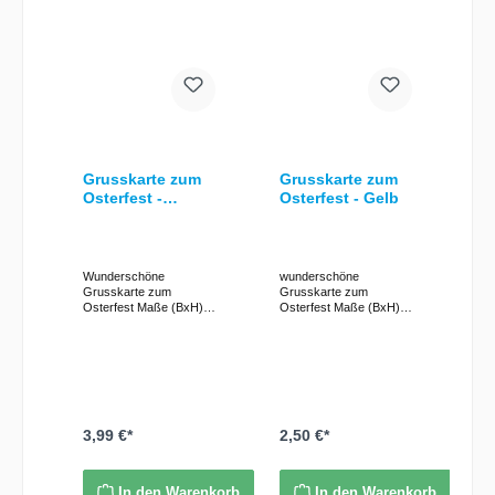
Grusskarte zum
Grusskarte zum
Osterfest -
Osterfest - Gelb
Fensterkarte
Wunderschöne
wunderschöne
Grusskarte zum
Grusskarte zum
Osterfest Maße (BxH):
Osterfest Maße (BxH):
13 x 16,5 cm
ca. 16 x 16 cm
Fensterkarte Verziert
Fensterkarte aus gelber
mit: - Osterhase als 3D-
Kartonage Verziert mit: -
Motiv - Acrylblüten inkl.
3D - Ostermotiv inkl.
passendem
passendem
Briefumschlag
Briefumschlag
3,99 €*
2,50 €*
In den Warenkorb
In den Warenkorb