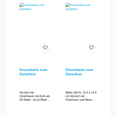
möglich.
Grusskarte zum
Grusskarte zum
Osterfest
Osterfest
Verziert mit: -
Maße (BxH): 10,5 x 14,5
Osterhasen mit Korb als
cm Verziert mit: -
3D-Motiv - Acryl-Blüten
Osterhase und Biene als
(orange) - Schleifenband
3D-Motiv - Acrylblüten
(gelb) - Goldener
inkl. passendem
Schriftzug "Frohe
Briefumschlag
Ostern" -