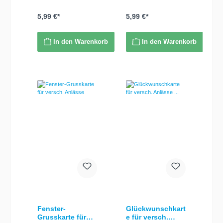
als Randverzierung -
als Randverzierung -
kleine stoffschleife -
kleine stoffblüte - kleiner
kleiner Geldgeschenk-
Geldgeschenk-
5,99 €*
5,99 €*
Umschlag - ohne
Umschlag - Aufschrift:
Aufschrift inkl.
"Happy Birthday to you".
passendem Umschlag
inkl. passendem
In den Warenkorb
In den Warenkorb
Umschlag
Fenster-
Glückwunschkart
Grusskarte für
e für versch.