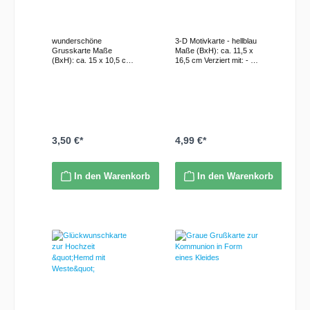
versch. Anlässe
Anlässe ...
wunderschöne
3-D Motivkarte - hellblau
Grusskarte Maße
Maße (BxH): ca. 11,5 x
(BxH): ca. 15 x 10,5 cm
16,5 cm Verziert mit: - 3-
Fensterkarte aus
D Motiven, - Niedliche
Beigefarbener
Bärenfamilie, sitzend auf
Kartonage Verziert mit: -
dem Sofa - kleiner
Goldbraunen
Umschlag, z.B. für
Acrylsteinen - mit
Geldgeschenke -
Kunstgras verziert - 3D
Aufschrift: "Liebe Grüße
- Blumenmotiv im
von der ganzen Familie".
Fenster inkl. passendem
inkl. passendem
3,50 €*
4,99 €*
Briefumschlag
Umschlag
In den Warenkorb
In den Warenkorb