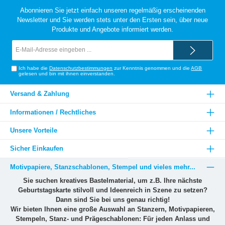
Abonnieren Sie jetzt einfach unseren regelmäßig erscheinenden
Newsletter und Sie werden stets unter den Ersten sein, über neue
Produkte und Angebote informiert werden.
E-
Mail-
Adresse*
Ich habe die
Datenschutzbestimmungen
zur Kenntnis genommen und die
AGB
gelesen und bin mit ihnen einverstanden.
Versand & Zahlung
Informationen / Rechtliches
Unsere Vorteile
Sicher Einkaufen
Motivpapiere, Stanzschablonen, Stempel und vieles mehr...
Sie suchen kreatives Bastelmaterial, um z.B. Ihre nächste
Geburtstagskarte stilvoll und Ideenreich in Szene zu setzen?
Dann sind Sie bei uns genau richtig!
Wir bieten Ihnen eine große Auswahl an Stanzern, Motivpapieren,
Stempeln, Stanz- und Prägeschablonen: Für jeden Anlass und