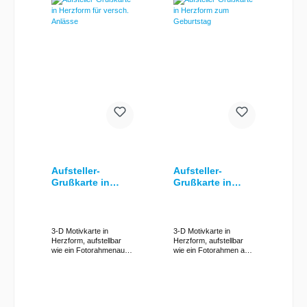
Aufsteller-
Aufsteller-
Grußkarte in
Grußkarte in
Herzform für
Herzform zum
versch. Anlässe
Geburtstag
3-D Motivkarte in
3-D Motivkarte in
Herzform, aufstellbar
Herzform, aufstellbar
wie ein Fotorahmenaus
wie ein Fotorahmen aus
der Hunkydory Luxury
der Hunkydory Luxury
Card Collection "Love".
Card Collection "Love".
Maße (BxH): ca. 15 x 14
Maße (BxH): ca. 15 x 14
cm Verziert mit: - 3-D
cm Verziert mit: - 3-D
Motiv, - Schleifenband
Motiv, - Schleifenband