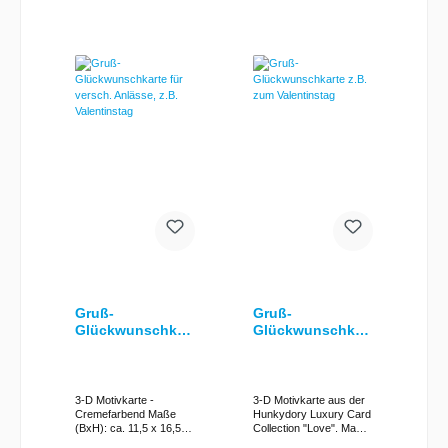
Innenteil inkl.
transparenten
passendem
Halbperlen,- kleines
Briefumschlag
"Geld"-Kuvert im
Innenteil inkl.
passendem
Briefumschlag (in Creme
mit Glitzereffekt) Jede
meiner Karten und
Karten wird in liebevoller
Handarbeit
hergestellt, daher sind
hier und da leichte
Farbabweichungen
möglich.
Gruß-
Gruß-
Glückwunschkart
Glückwunschkart
e für versch.
e z.B. zum
Anlässe, z.B.
Valentinstag
Valentinstag
3-D Motivkarte -
3-D Motivkarte aus der
Cremefarbend Maße
Hunkydory Luxury Card
(BxH): ca. 11,5 x 16,5
Collection "Love". Maße
cm Verziert mit: - 3-D
(BxH): ca. 11 x 19 cm