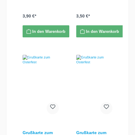
Randzierstreifen (gelb)
Maße (BxH): 11,5 x 15
cm inkl. passendem
Briefumschlag in
3,90 €*
3,50 €*
dunklem gelb
In den Warenkorb
In den Warenkorb
Grußkarte zum
Grußkarte zum