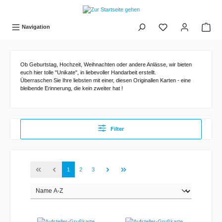
tinhalt springen
Navigation
Ob Geburtstag, Hochzeit, Weihnachten oder andere Anlässe, wir bieten
euch hier tolle "Unikate", in liebevoller Handarbeit erstellt.
Überraschen Sie Ihre liebsten mit einer, diesen Originallen Karten - eine
bleibende Erinnerung, die kein zweiter hat !
Filter
1
2
3