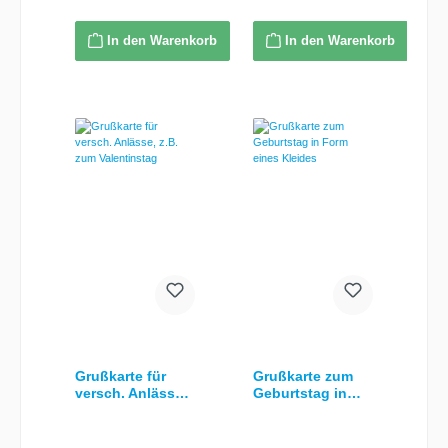
Aufschrift: "zur Geburt"
und "Baby" in Pink -
In den Warenkorb
In den Warenkorb
"Geld"-Kuvert im
Innenteil inkl.
passendem Umschlag
Grußkarte für
Grußkarte zum
versch. Anlässe,
Geburtstag in
z.B. zum
Form eines
Valentinstag
Kleides