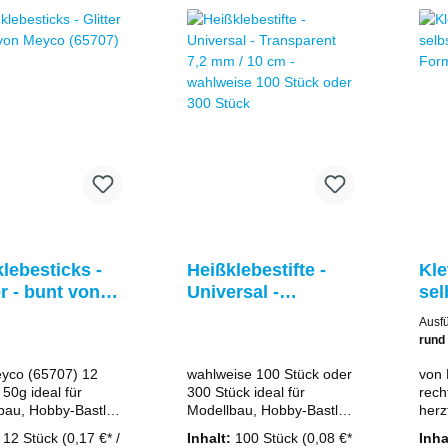
. Stärke: 8mmInhalt:
können Sie tolle 3D-
Ums
refrei Dieser
Effekte erzielen, indem
Gruß
oller ist
Sie ein Motiv in mehreren
und 
efüllbar, das spart
Schichten aufbauen und
nd schützt unsere
übereinander kleben. Das
, durch weniger
Klebeband für 3D-Effekte
Passende Refills
ist weiß und beidseitig
en Sie in unserem
selbstklebend.
lebesticks -
Heißklebestifte -
Kle
er - bunt von
Universal -
sel
o (65707)
Transparent 7,2
ver
Aus
mm / 10 cm -
vo
rund
wahlweise 100
yco (65707) 12
wahlweise 100 Stück oder
von 
Stück oder 300
 50g ideal für
300 Stück ideal für
rech
Stück
bau, Hobby-Bastler
Modellbau, Hobby-Bastler
herzförmi
ein-Handwerker
und klein-Handwerker
weiß
:
12 Stück
(0,17 €* /
Inhalt:
100 Stück
(0,08 €*
Inha
Ø 6,5 mm / 10 cm
Größe Ø 7,2 mm / 10 cm
rück