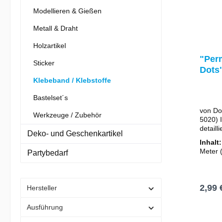
Modellieren & Gießen
Metall & Draht
Holzartikel
"Per
Sticker
Dots
Dispe
Klebeband / Klebstoffe
Rolle
Bastelset´s
doppe
von DoC
Kleb
Werkzeuge / Zubehör
5020) 
detaill
Deko- und Geschenkartikel
zu kleb
Inhalt
kleine
Meter
Partybedarf
"abgero
Laufen
Dieses
permane
wieder 
2,99 
Hersteller
diesem
vereinf
Ausführung
Arbeite
I
ablöse