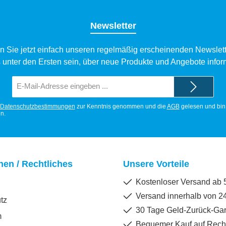
Newsletter
n Sie jetzt einfach unseren regelmäßig erscheinenden Newslett
 unter den Ersten sein, über neue Produkte und Angebote infor
E-
Mail-
Adresse*
Datenschutzbestimmungen
zur Kenntnis genommen und die
AGB
gelesen und bin 
n.
nen / Rechtliches
Unsere Vorteile
Kostenloser Versand ab 5
Versand innerhalb von 2
tz
30 Tage Geld-Zurück-Gar
m
Bequemer Kauf auf Rec