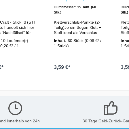
ament" -
10 / 15 / 20 mm -
10 
Durchmesser:
15 mm (60
Durc
-Tape
schwarz
we
Stk.)
Stk.)
nser / Klebe-
raft - Stick It! (STI
Klettverschluß-Punkte (2-
Klet
r
s handelt sich hier
Teilig)Je ein Bogen Klett +
Teil
"Nachfüllset" für
Stoff ideal als Verschluss
Stof
eberoller STI 5010
für Geschenkschachteln,
für 
:
10 Laufende(r)
Inhalt:
60 Stück
(0,06 €* /
Inha
ck It. Dieses
die Kartengestaltung
die 
(0,20 €* / 1
1 Stück)
1 St
and ist removable /
uvm... Starke Haftkraft
uvm... Starke H
de(r) Meter)
icht wieder
und immer wieder
und 
r. Stärke:
verschließbar. Farbe:
versch
alt: 10mSäurefrei
schwarz Material: Nylon
weiß
€*
3,59 €*
3,5
 Nachfüllpack spart
Größe: Ø 10, 15 oder 20
Größ
nd schützt unsere
mm Inhalt: - 10 mm = 90
mm I
, durch weniger
Paar- 15 mm = 60 Paar-
Paar
n den Warenkorb
In den Warenkorb
20 mm = 50 Paar
20 m
and innerhalb von 24h
30 Tage Geld-Zurück-Gar