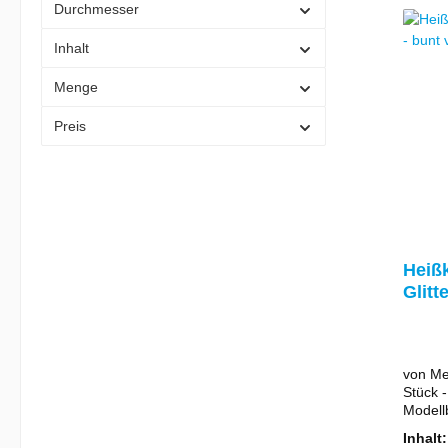
Durchmesser
anfällt
10mSäu
Klebe-R
Inhalt
Wiederb
Geld u
Menge
Umwelt
Abfall.
Preis
erhalt
Shop
Heißk
Glitt
Meyc
von Me
Stück -
Modell
und kl
Inhalt
Größe 