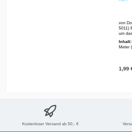
Perm
Glue
Dispe
von DoC
Rolle
5011) E
um das 
den Kl
Inhalt
von Sti
Meter
Klebeb
Laufen
also le
ablösba
8mmInh
1,99 
Dieses
Geld u
Umwelt
I
Abfall.
Kostenloser Versand ab 50,- €
Vers