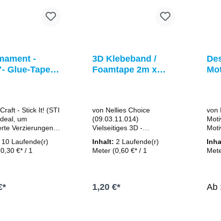
mament -
3D Klebeband /
Des
"- Glue-Tape
Foamtape 2m x
Mot
nser / Klebe-
8mm / 1,5 mm dick
5m 
r /
(doppelseitig -
Des
lseitiges
selbstklebend)
Mey
raft - Stick It! (STI
von Nellies Choice
von 
eband
Ideal, um
(09.03.11.014)
Moti
ierte Verzierungen
Vielseitiges 3D -
Moti
en, da hier nur
Klebeband als
Rose
:
10 Laufende(r)
Inhalt:
2 Laufende(r)
Inha
 Klebepunkte (dots)
Abstandshalter/
Schm
(0,30 €* / 1
Meter
(0,60 €* / 1
Met
llt" werden !
Foamtape /
Blu
de(r) Meter)
Laufende(r) Meter)
Lauf
 Klebeband ist
Schaumklebeband
brei
nt / also nicht
Klebeband für 3D Effekte
Rolle
ablösbar. mit
Farbe: weiß 8 mm breit /
tran
€*
1,20 €*
Ab
 Handabroller
2 m lang 1,5 mm stark
Eine
achen sie sich die
Das praktischen
einf
n ,da das lästige
Klebeband ist vielseitig
deko
n den Warenkorb
In den Warenkorb
n des Trennpapiers
einsetzbar! Zum Beispiel
Ihre