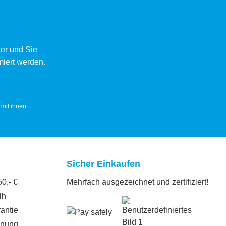
sofort verkleben, nicht
poröse nach beidseitigem
Auftrag nach 5-10
Minuten zusammenfügen.
er und Sie
miert werden.
mit ihnen
Sicher Einkaufen
0,- €
Mehrfach ausgezeichnet und zertifiziert!
4h
antie
hnung