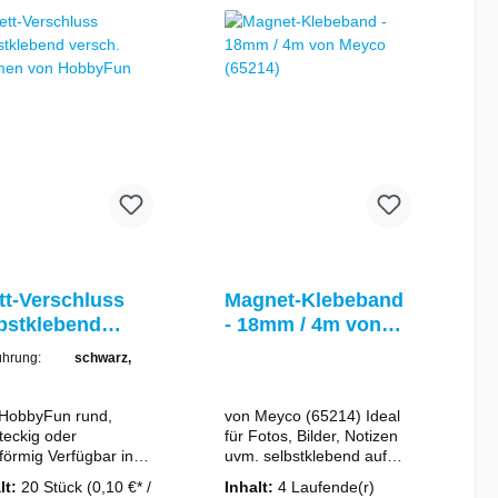
chläge oder
Kunststoffe, Filz / Stoff,
karten ganz einfach
Papier / Pappe, Leder,
schnell.
Holz, Styropor, uvm.
Passende Klebestifte /
Sticks finden Sie in
unserem Shop!
tt-Verschluss
Magnet-Klebeband
bstklebend
- 18mm / 4m von
sch. Formen
Meyco (65214)
führung:
schwarz,
n HobbyFun
HobbyFun rund,
von Meyco (65214) Ideal
teckig oder
für Fotos, Bilder, Notizen
g Verfügbar in
uvm. selbstklebend auf
 oder schwarz
praktischem Abroller
lt:
20 Stück
(0,10 €* /
Inhalt:
4 Laufende(r)
seitig selbstklebend
Breite 18 mm / Länge 4 m