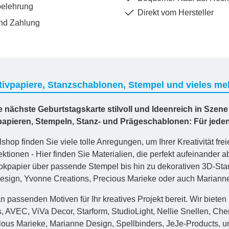
belehrung
Direkt vom Hersteller
nd Zahlung
ivpapiere, Stanzschablonen, Stempel und vieles meh
re nächste Geburtstagskarte stilvoll und Ideenreich in Szene
vpapieren, Stempeln, Stanz- und Prägeschablonen: Für jed
shop finden Sie viele tolle Anregungen, um Ihrer Kreativität frei
ktionen - Hier finden Sie Materialien, die perfekt aufeinander
kpapier über passende Stempel bis hin zu dekorativen 3D-St
sign, Yvonne Creations, Precious Marieke oder auch Marianne D
n passenden Motiven für Ihr kreatives Projekt bereit. Wir bieten
s, AVEC, ViVa Decor, Starform, StudioLight, Nellie Snellen, Ch
ious Marieke, Marianne Design, Spellbinders, JeJe-Products, un