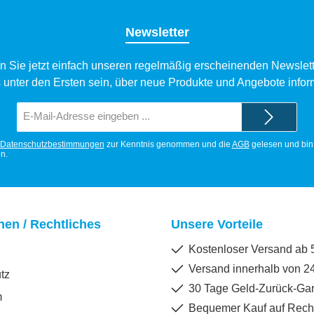
Newsletter
n Sie jetzt einfach unseren regelmäßig erscheinenden Newslett
 unter den Ersten sein, über neue Produkte und Angebote infor
E-
Mail-
Adresse*
Datenschutzbestimmungen
zur Kenntnis genommen und die
AGB
gelesen und bin 
n.
nen / Rechtliches
Unsere Vorteile
Kostenloser Versand ab 5
Versand innerhalb von 2
tz
30 Tage Geld-Zurück-Gar
m
Bequemer Kauf auf Rec