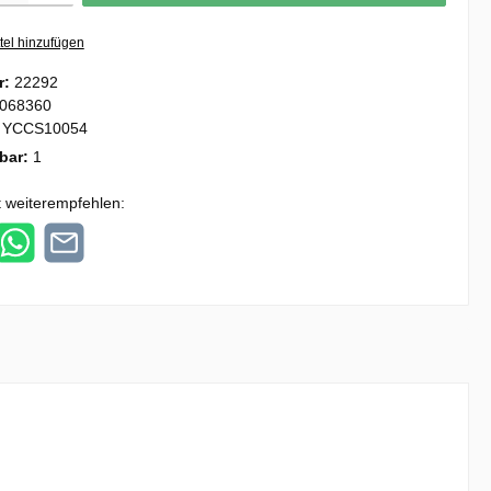
tel hinzufügen
r:
22292
068360
:
YCCS10054
gbar:
1
 weiterempfehlen: