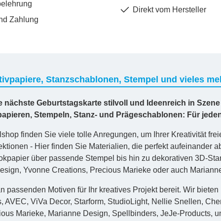
belehrung
Direkt vom Hersteller
nd Zahlung
ivpapiere, Stanzschablonen, Stempel und vieles meh
re nächste Geburtstagskarte stilvoll und Ideenreich in Szene
vpapieren, Stempeln, Stanz- und Prägeschablonen: Für jed
shop finden Sie viele tolle Anregungen, um Ihrer Kreativität frei
ktionen - Hier finden Sie Materialien, die perfekt aufeinander
kpapier über passende Stempel bis hin zu dekorativen 3D-St
sign, Yvonne Creations, Precious Marieke oder auch Marianne D
n passenden Motiven für Ihr kreatives Projekt bereit. Wir bieten
s, AVEC, ViVa Decor, Starform, StudioLight, Nellie Snellen, Ch
ious Marieke, Marianne Design, Spellbinders, JeJe-Products, un