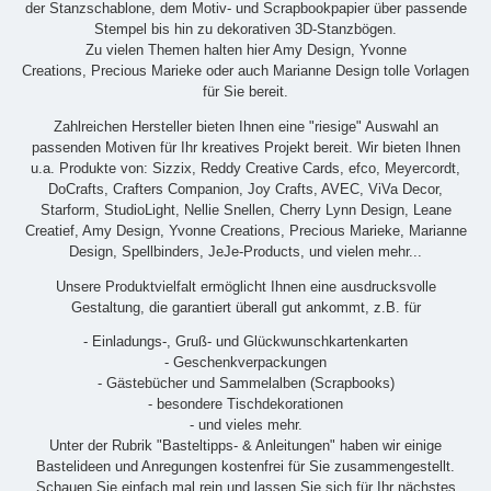
der Stanzschablone, dem Motiv- und Scrapbookpapier über passende
Stempel bis hin zu dekorativen 3D-Stanzbögen.
Zu vielen Themen halten hier Amy Design, Yvonne
Creations, Precious Marieke oder auch Marianne Design tolle Vorlagen
für Sie bereit.
Zahlreichen Hersteller bieten Ihnen eine "riesige" Auswahl an
passenden Motiven für Ihr kreatives Projekt bereit. Wir bieten Ihnen
u.a. Produkte von: Sizzix, Reddy Creative Cards, efco, Meyercordt,
DoCrafts, Crafters Companion, Joy Crafts, AVEC, ViVa Decor,
Starform, StudioLight, Nellie Snellen, Cherry Lynn Design, Leane
Creatief, Amy Design, Yvonne Creations, Precious Marieke, Marianne
Design, Spellbinders, JeJe-Products, und vielen mehr...
Unsere Produktvielfalt ermöglicht Ihnen eine ausdrucksvolle
Gestaltung, die garantiert überall gut ankommt, z.B. für
- Einladungs-, Gruß- und Glückwunschkartenkarten
- Geschenkverpackungen
- Gästebücher und Sammelalben (Scrapbooks)
- besondere Tischdekorationen
- und vieles mehr.
Unter der Rubrik "Basteltipps- & Anleitungen" haben wir einige
Bastelideen und Anregungen kostenfrei für Sie zusammengestellt.
Schauen Sie einfach mal rein und lassen Sie sich für Ihr nächstes