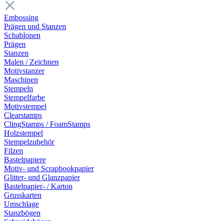
Embossing
Prägen und Stanzen
Schablonen
Prägen
Stanzen
Malen / Zeichnen
Motivstanzer
Maschinen
Stempeln
Stempelfarbe
Motivstempel
Clearstamps
ClingStamps / FoamStamps
Holzstempel
Stempelzubehör
Filzen
Bastelpapiere
Motiv- und Scrapbookpapier
Glitter- und Glanzpapier
Bastelpapier- / Karton
Grusskarten
Umschlage
Stanzbögen