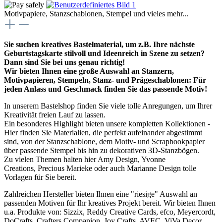
Motivpapiere, Stanzschablonen, Stempel und vieles mehr...
Sie suchen kreatives Bastelmaterial, um z.B. Ihre nächste
Geburtstagskarte stilvoll und Ideenreich in Szene zu setzen?
Dann sind Sie bei uns genau richtig!
Wir bieten Ihnen eine große Auswahl an Stanzern,
Motivpapieren, Stempeln, Stanz- und Prägeschablonen: Für
jeden Anlass und Geschmack finden Sie das passende Motiv!
In unserem Bastelshop finden Sie viele tolle Anregungen, um Ihrer
Kreativität freien Lauf zu lassen.
Ein besonderes Highlight bieten unsere kompletten Kollektionen -
Hier finden Sie Materialien, die perfekt aufeinander abgestimmt
sind, von der Stanzschablone, dem Motiv- und Scrapbookpapier
über passende Stempel bis hin zu dekorativen 3D-Stanzbögen.
Zu vielen Themen halten hier Amy Design, Yvonne
Creations, Precious Marieke oder auch Marianne Design tolle
Vorlagen für Sie bereit.
Zahlreichen Hersteller bieten Ihnen eine "riesige" Auswahl an
passenden Motiven für Ihr kreatives Projekt bereit. Wir bieten Ihnen
u.a. Produkte von: Sizzix, Reddy Creative Cards, efco, Meyercordt,
DoCrafts, Crafters Companion, Joy Crafts, AVEC, ViVa Decor,