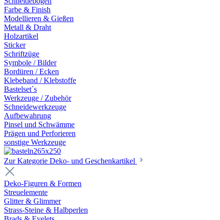
Schneidebögen
Farbe & Finish
Modellieren & Gießen
Metall & Draht
Holzartikel
Sticker
Schriftzüge
Symbole / Bilder
Bordüren / Ecken
Klebeband / Klebstoffe
Bastelset´s
Werkzeuge / Zubehör
Schneidewerkzeuge
Aufbewahrung
Pinsel und Schwämme
Prägen und Perforieren
sonstige Werkzeuge
Zur Kategorie Deko- und Geschenkartikel
Deko-Figuren & Formen
Streuelemente
Glitter & Glimmer
Strass-Steine & Halbperlen
Brads & Eyelets