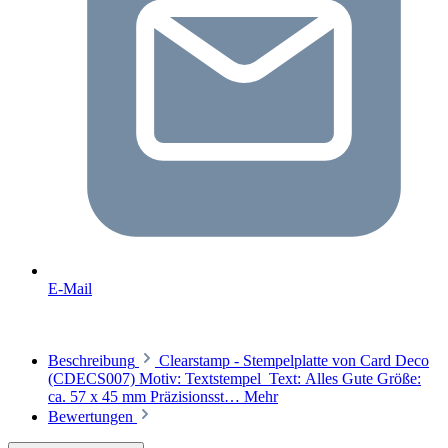
E-Mail
Beschreibung
Clearstamp - Stempelplatte von Card Deco
(CDECS007) Motiv: Textstempel Text: Alles Gute Größe:
ca. 57 x 45 mm Präzisionsst…
Mehr
Bewertungen