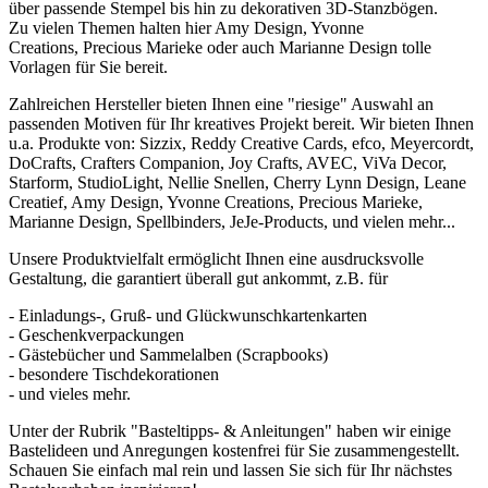
über passende Stempel bis hin zu dekorativen 3D-Stanzbögen.
Zu vielen Themen halten hier Amy Design, Yvonne
Creations, Precious Marieke oder auch Marianne Design tolle
Vorlagen für Sie bereit.
Zahlreichen Hersteller bieten Ihnen eine "riesige" Auswahl an
passenden Motiven für Ihr kreatives Projekt bereit. Wir bieten Ihnen
u.a. Produkte von: Sizzix, Reddy Creative Cards, efco, Meyercordt,
DoCrafts, Crafters Companion, Joy Crafts, AVEC, ViVa Decor,
Starform, StudioLight, Nellie Snellen, Cherry Lynn Design, Leane
Creatief, Amy Design, Yvonne Creations, Precious Marieke,
Marianne Design, Spellbinders, JeJe-Products, und vielen mehr...
Unsere Produktvielfalt ermöglicht Ihnen eine ausdrucksvolle
Gestaltung, die garantiert überall gut ankommt, z.B. für
- Einladungs-, Gruß- und Glückwunschkartenkarten
- Geschenkverpackungen
- Gästebücher und Sammelalben (Scrapbooks)
- besondere Tischdekorationen
- und vieles mehr.
Unter der Rubrik "Basteltipps- & Anleitungen" haben wir einige
Bastelideen und Anregungen kostenfrei für Sie zusammengestellt.
Schauen Sie einfach mal rein und lassen Sie sich für Ihr nächstes