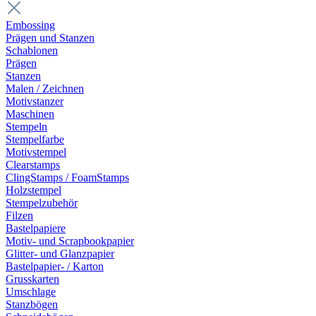
Embossing
Prägen und Stanzen
Schablonen
Prägen
Stanzen
Malen / Zeichnen
Motivstanzer
Maschinen
Stempeln
Stempelfarbe
Motivstempel
Clearstamps
ClingStamps / FoamStamps
Holzstempel
Stempelzubehör
Filzen
Bastelpapiere
Motiv- und Scrapbookpapier
Glitter- und Glanzpapier
Bastelpapier- / Karton
Grusskarten
Umschlage
Stanzbögen