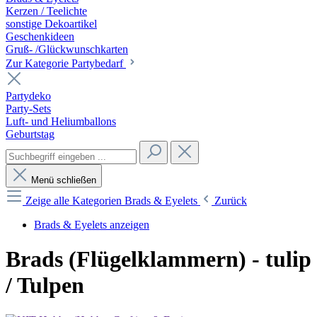
Kerzen / Teelichte
sonstige Dekoartikel
Geschenkideen
Gruß- /Glückwunschkarten
Zur Kategorie Partybedarf
Partydeko
Party-Sets
Luft- und Heliumballons
Geburtstag
Menü schließen
Zeige alle Kategorien
Brads & Eyelets
Zurück
Brads & Eyelets anzeigen
Brads (Flügelklammern) - tulip
/ Tulpen