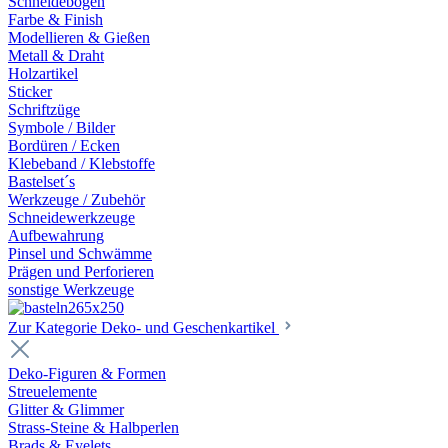
Schneidebögen
Farbe & Finish
Modellieren & Gießen
Metall & Draht
Holzartikel
Sticker
Schriftzüge
Symbole / Bilder
Bordüren / Ecken
Klebeband / Klebstoffe
Bastelset´s
Werkzeuge / Zubehör
Schneidewerkzeuge
Aufbewahrung
Pinsel und Schwämme
Prägen und Perforieren
sonstige Werkzeuge
Zur Kategorie Deko- und Geschenkartikel
Deko-Figuren & Formen
Streuelemente
Glitter & Glimmer
Strass-Steine & Halbperlen
Brads & Eyelets