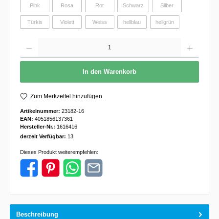
Pink
Rosa
Rot
Schwarz
Silber
Türkis
Violett
Weiss
hellblau
hellgrün
Anzahl
In den Warenkorb
Zum Merkzettel hinzufügen
Artikelnummer:
23182-16
EAN:
4051856137361
Hersteller-Nr.:
1616416
derzeit Verfügbar:
13
Dieses Produkt weiterempfehlen:
Beschreibung