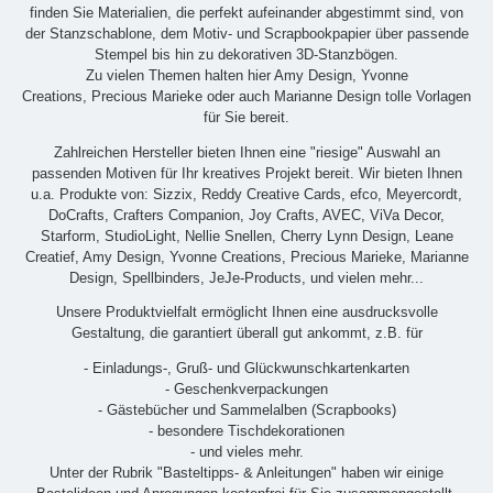
finden Sie Materialien, die perfekt aufeinander abgestimmt sind, von
der Stanzschablone, dem Motiv- und Scrapbookpapier über passende
Stempel bis hin zu dekorativen 3D-Stanzbögen.
Zu vielen Themen halten hier Amy Design, Yvonne
Creations, Precious Marieke oder auch Marianne Design tolle Vorlagen
für Sie bereit.
Zahlreichen Hersteller bieten Ihnen eine "riesige" Auswahl an
passenden Motiven für Ihr kreatives Projekt bereit. Wir bieten Ihnen
u.a. Produkte von: Sizzix, Reddy Creative Cards, efco, Meyercordt,
DoCrafts, Crafters Companion, Joy Crafts, AVEC, ViVa Decor,
Starform, StudioLight, Nellie Snellen, Cherry Lynn Design, Leane
Creatief, Amy Design, Yvonne Creations, Precious Marieke, Marianne
Design, Spellbinders, JeJe-Products, und vielen mehr...
Unsere Produktvielfalt ermöglicht Ihnen eine ausdrucksvolle
Gestaltung, die garantiert überall gut ankommt, z.B. für
- Einladungs-, Gruß- und Glückwunschkartenkarten
- Geschenkverpackungen
- Gästebücher und Sammelalben (Scrapbooks)
- besondere Tischdekorationen
- und vieles mehr.
Unter der Rubrik "Basteltipps- & Anleitungen" haben wir einige