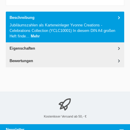
Beschreibung
Jubiläumszahlen als Karteneinleger Yvonne Creations -
Celebrations Collection (YCLC10001) In diesem DIN A4 großen
Heft finde…
Mehr
Eigenschaften
Bewertungen
Kostenloser Versand ab 50,- €
Newsletter