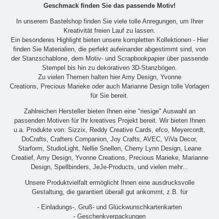
Geschmack finden Sie das passende Motiv!
In unserem Bastelshop finden Sie viele tolle Anregungen, um Ihrer
Kreativität freien Lauf zu lassen.
Ein besonderes Highlight bieten unsere kompletten Kollektionen - Hier
finden Sie Materialien, die perfekt aufeinander abgestimmt sind, von
der Stanzschablone, dem Motiv- und Scrapbookpapier über passende
Stempel bis hin zu dekorativen 3D-Stanzbögen.
Zu vielen Themen halten hier Amy Design, Yvonne
Creations, Precious Marieke oder auch Marianne Design tolle Vorlagen
für Sie bereit.
Zahlreichen Hersteller bieten Ihnen eine "riesige" Auswahl an
passenden Motiven für Ihr kreatives Projekt bereit. Wir bieten Ihnen
u.a. Produkte von: Sizzix, Reddy Creative Cards, efco, Meyercordt,
DoCrafts, Crafters Companion, Joy Crafts, AVEC, ViVa Decor,
Starform, StudioLight, Nellie Snellen, Cherry Lynn Design, Leane
Creatief, Amy Design, Yvonne Creations, Precious Marieke, Marianne
Design, Spellbinders, JeJe-Products, und vielen mehr...
Unsere Produktvielfalt ermöglicht Ihnen eine ausdrucksvolle
Gestaltung, die garantiert überall gut ankommt, z.B. für
- Einladungs-, Gruß- und Glückwunschkartenkarten
- Geschenkverpackungen