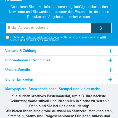
Abonnieren Sie jetzt einfach unseren regelmäßig erscheinenden
Newsletter und Sie werden stets unter den Ersten sein, über neue
Produkte und Angebote informiert werden.
E-
Mail-
Adresse*
Ich habe die
Datenschutzbestimmungen
zur Kenntnis genommen und die
AGB
gelesen und bin mit ihnen einverstanden.
Versand & Zahlung
Informationen / Rechtliches
Unsere Vorteile
Sicher Einkaufen
Motivpapiere, Stanzschablonen, Stempel und vieles mehr...
Sie suchen kreatives Bastelmaterial, um z.B. Ihre nächste
Geburtstagskarte stilvoll und Ideenreich in Szene zu setzen?
Dann sind Sie bei uns genau richtig!
Wir bieten Ihnen eine große Auswahl an Stanzern, Motivpapieren,
Stempeln, Stanz- und Prägeschablonen: Für jeden Anlass und