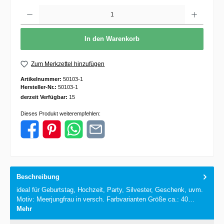
Anzahl
In den Warenkorb
Zum Merkzettel hinzufügen
Artikelnummer:
50103-1
Hersteller-Nr.:
50103-1
derzeit Verfügbar:
15
Dieses Produkt weiterempfehlen:
Beschreibung
ideal für Geburtstag, Hochzeit, Party, Silvester, Geschenk, uvm.
Motiv: Meerjungfrau in versch. Farbvarianten Größe ca.: 40…
Mehr