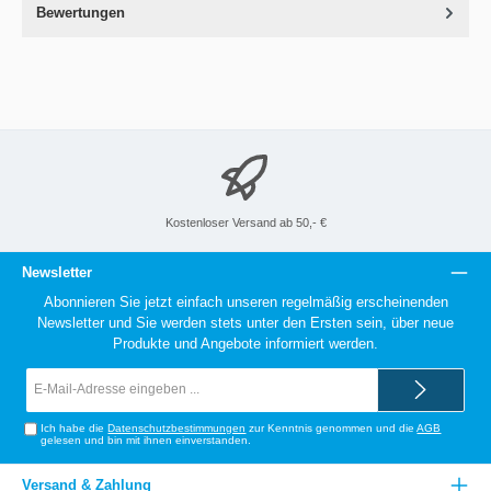
Bewertungen
Kostenloser Versand ab 50,- €
Newsletter
Abonnieren Sie jetzt einfach unseren regelmäßig erscheinenden
Newsletter und Sie werden stets unter den Ersten sein, über neue
Produkte und Angebote informiert werden.
E-
Mail-
Adresse*
Ich habe die
Datenschutzbestimmungen
zur Kenntnis genommen und die
AGB
gelesen und bin mit ihnen einverstanden.
Versand & Zahlung