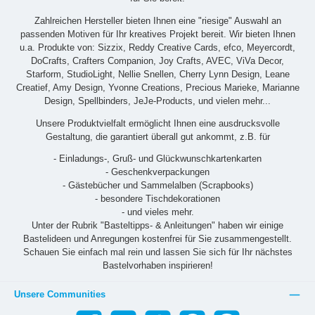
Zahlreichen Hersteller bieten Ihnen eine "riesige" Auswahl an
passenden Motiven für Ihr kreatives Projekt bereit. Wir bieten Ihnen
u.a. Produkte von: Sizzix, Reddy Creative Cards, efco, Meyercordt,
DoCrafts, Crafters Companion, Joy Crafts, AVEC, ViVa Decor,
Starform, StudioLight, Nellie Snellen, Cherry Lynn Design, Leane
Creatief, Amy Design, Yvonne Creations, Precious Marieke, Marianne
Design, Spellbinders, JeJe-Products, und vielen mehr...
Unsere Produktvielfalt ermöglicht Ihnen eine ausdrucksvolle
Gestaltung, die garantiert überall gut ankommt, z.B. für
- Einladungs-, Gruß- und Glückwunschkartenkarten
- Geschenkverpackungen
- Gästebücher und Sammelalben (Scrapbooks)
- besondere Tischdekorationen
- und vieles mehr.
Unter der Rubrik "Basteltipps- & Anleitungen" haben wir einige
Bastelideen und Anregungen kostenfrei für Sie zusammengestellt.
Schauen Sie einfach mal rein und lassen Sie sich für Ihr nächstes
Bastelvorhaben inspirieren!
Unsere Communities