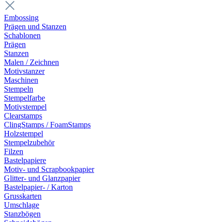
Embossing
Prägen und Stanzen
Schablonen
Prägen
Stanzen
Malen / Zeichnen
Motivstanzer
Maschinen
Stempeln
Stempelfarbe
Motivstempel
Clearstamps
ClingStamps / FoamStamps
Holzstempel
Stempelzubehör
Filzen
Bastelpapiere
Motiv- und Scrapbookpapier
Glitter- und Glanzpapier
Bastelpapier- / Karton
Grusskarten
Umschlage
Stanzbögen