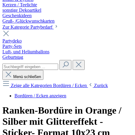
Kerzen / Teelichte
sonstige Dekoartikel
Geschenkideen
Gruß- /Glückwunschkarten
Zur Kategorie Partybedarf
Partydeko
Party-Sets
Luft- und Heliumballons
Geburtstag
Menü schließen
Zeige alle Kategorien
Bordüren / Ecken
Zurück
Bordüren / Ecken anzeigen
Ranken-Bordüre in Orange /
Silber mit Glittereffekt -
Sticker- Format 10x23 cm