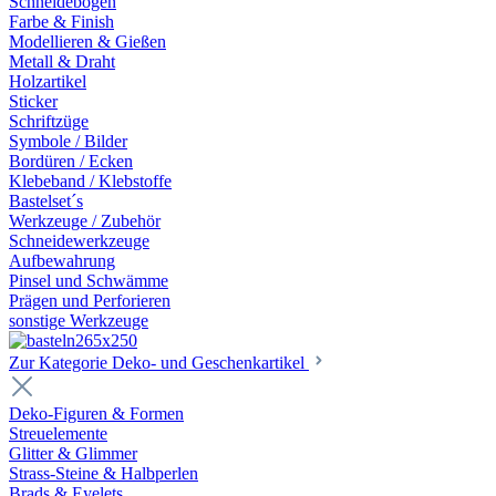
Schneidebögen
Farbe & Finish
Modellieren & Gießen
Metall & Draht
Holzartikel
Sticker
Schriftzüge
Symbole / Bilder
Bordüren / Ecken
Klebeband / Klebstoffe
Bastelset´s
Werkzeuge / Zubehör
Schneidewerkzeuge
Aufbewahrung
Pinsel und Schwämme
Prägen und Perforieren
sonstige Werkzeuge
Zur Kategorie Deko- und Geschenkartikel
Deko-Figuren & Formen
Streuelemente
Glitter & Glimmer
Strass-Steine & Halbperlen
Brads & Eyelets