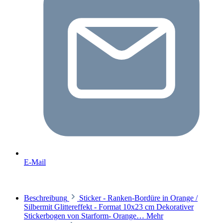
E-Mail
Beschreibung
Sticker - Ranken-Bordüre in Orange /
Silbermit Glittereffekt - Format 10x23 cm Dekorativer
Stickerbogen von Starform- Orange…
Mehr