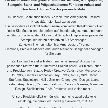
Wir bieten Ihnen eine große Auswahl an Stanzern, Motivpapieren,
Stempeln, Stanz- und Prägeschablonen: Für jeden Anlass und
Geschmack finden Sie das passende Motiv!
In unserem Bastelshop finden Sie viele tolle Anregungen, um Ihrer
Kreativität freien Lauf zu lassen.
Ein besonderes Highlight bieten unsere kompletten Kollektionen - Hier
finden Sie Materialien, die perfekt aufeinander abgestimmt sind, von
der Stanzschablone, dem Motiv- und Scrapbookpapier über passende
Stempel bis hin zu dekorativen 3D-Stanzbögen.
Zu vielen Themen halten hier Amy Design, Yvonne
Creations, Precious Marieke oder auch Marianne Design tolle Vorlagen
für Sie bereit.
Zahlreichen Hersteller bieten Ihnen eine "riesige" Auswahl an
passenden Motiven für Ihr kreatives Projekt bereit. Wir bieten Ihnen
u.a. Produkte von: Sizzix, Reddy Creative Cards, efco, Meyercordt,
DoCrafts, Crafters Companion, Joy Crafts, AVEC, ViVa Decor,
Starform, StudioLight, Nellie Snellen, Cherry Lynn Design, Leane
Creatief, Amy Design, Yvonne Creations, Precious Marieke, Marianne
Design, Spellbinders, JeJe-Products, und vielen mehr...
Unsere Produktvielfalt ermöglicht Ihnen eine ausdrucksvolle
Gestaltung, die garantiert überall gut ankommt, z.B. für