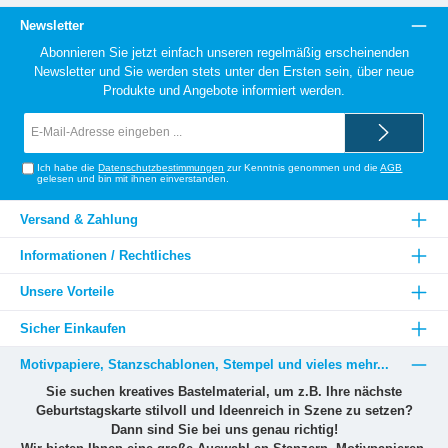
Newsletter
Abonnieren Sie jetzt einfach unseren regelmäßig erscheinenden
Newsletter und Sie werden stets unter den Ersten sein, über neue
Produkte und Angebote informiert werden.
E-
Mail-
Adresse*
Ich habe die
Datenschutzbestimmungen
zur Kenntnis genommen und die
AGB
gelesen und bin mit ihnen einverstanden.
Versand & Zahlung
Informationen / Rechtliches
Unsere Vorteile
Sicher Einkaufen
Motivpapiere, Stanzschablonen, Stempel und vieles mehr...
Sie suchen kreatives Bastelmaterial, um z.B. Ihre nächste
Geburtstagskarte stilvoll und Ideenreich in Szene zu setzen?
Dann sind Sie bei uns genau richtig!