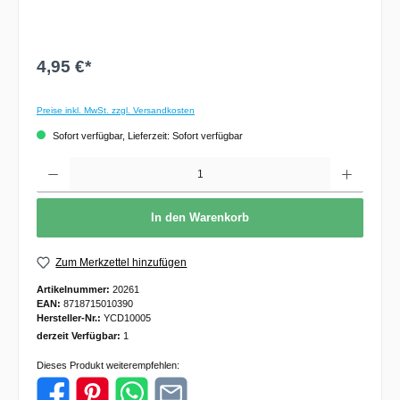
4,95 €*
Preise inkl. MwSt. zzgl. Versandkosten
Sofort verfügbar, Lieferzeit: Sofort verfügbar
Anzahl
In den Warenkorb
Zum Merkzettel hinzufügen
Artikelnummer:
20261
EAN:
8718715010390
Hersteller-Nr.:
YCD10005
derzeit Verfügbar:
1
Dieses Produkt weiterempfehlen: